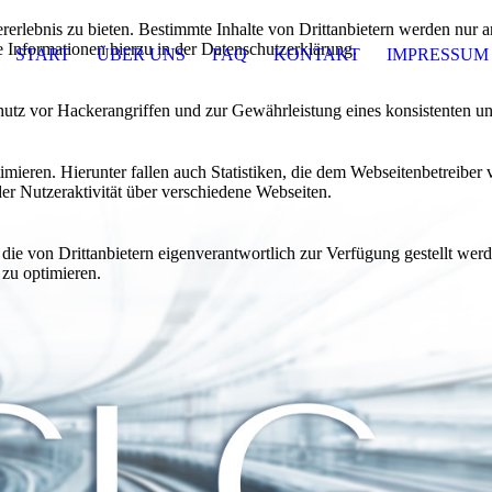
lebnis zu bieten. Bestimmte Inhalte von Drittanbietern werden nur ang
e Informationen hierzu in der Datenschutzerklärung.
START
ÜBER UNS
FAQ
KONTAKT
IMPRESSUM
utz vor Hackerangriffen und zur Gewährleistung eines konsistenten un
ieren. Hierunter fallen auch Statistiken, die dem Webseitenbetreiber v
r Nutzeraktivität über verschiedene Webseiten.
 die von Drittanbietern eigenverantwortlich zur Verfügung gestellt wer
 zu optimieren.