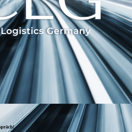
CLG
Germa
spräch!