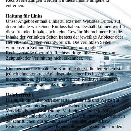
Rechtsverletzungen werden wir diese Inhalte umgehend
entfernen.
Haftung für Links
Unser Angebot enthält Links zu externen Websites Dritter, auf
deren Inhalte wir keinen Einfluss haben. Deshalb können wir für
diese fremden Inhalte auch keine Gewähr übernehmen. Für die
Inhalte der verlinkten Seiten ist stets der jeweilige Anbieter oder
Betreiber der Seiten verantwortlich. Die verlinkten Seiten
wurden zum Zeitpunkt der Verlinkung auf mögliche
Rechtsverstöße überprüft. Rechtswidrige Inhalte waren zum
Zeitpunkt der Verlinkung nicht erkennbar.
Eine permanente inhaltliche Kontrolle der verlinkten Seiten ist
jedoch ohne konkrete Anhaltspunkte einer Rechtsverletzung
nicht zumutbar. Bei Bekanntwerden von Rechtsverletzungen
werden wir derartige Links umgehend entfernen.
Urheberrecht
Die durch die Seitenbetreiber erstellten Inhalte und Werke auf
diesen Seiten unterliegen dem deutschen Urheberrecht. Die
Vervielfältigung, Bearbeitung, Verbreitung und jede Art der
Verwertung außerhalb der Grenzen des Urheberrechtes bedürfen
der schriftlichen Zustimmung des jeweiligen Autors bzw.
Erstellers. Downloads und Kopien dieser Seite sind nur für den