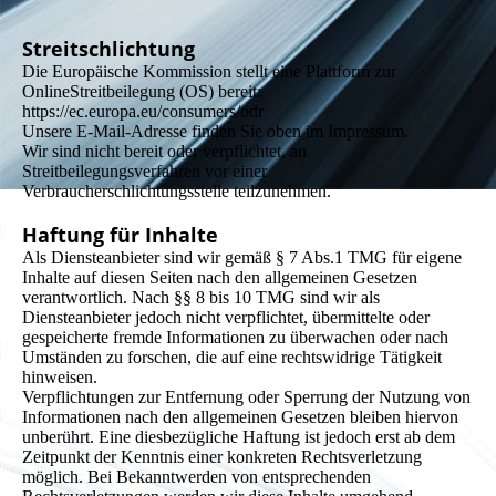
Streitschlichtung
Die Europäische Kommission stellt eine Plattform zur
OnlineStreitbeilegung (OS) bereit:
https://ec.europa.eu/consumers/odr
Unsere E-Mail-Adresse finden Sie oben im Impressum.
Wir sind nicht bereit oder verpflichtet, an
Streitbeilegungsverfahren vor einer
Verbraucherschlichtungsstelle teilzunehmen.
Haftung für Inhalte
Als Diensteanbieter sind wir gemäß § 7 Abs.1 TMG für eigene
Inhalte auf diesen Seiten nach den allgemeinen Gesetzen
verantwortlich. Nach §§ 8 bis 10 TMG sind wir als
Diensteanbieter jedoch nicht verpflichtet, übermittelte oder
gespeicherte fremde Informationen zu überwachen oder nach
Umständen zu forschen, die auf eine rechtswidrige Tätigkeit
hinweisen.
Verpflichtungen zur Entfernung oder Sperrung der Nutzung von
Informationen nach den allgemeinen Gesetzen bleiben hiervon
unberührt. Eine diesbezügliche Haftung ist jedoch erst ab dem
Zeitpunkt der Kenntnis einer konkreten Rechtsverletzung
möglich. Bei Bekanntwerden von entsprechenden