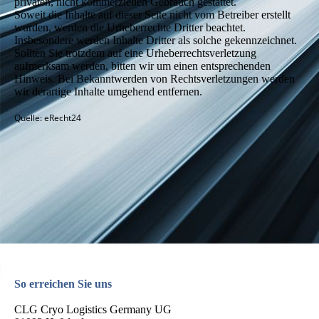
privaten, nicht kommerziellen Gebrauch gestattet.
Soweit die Inhalte auf dieser Seite nicht vom Betreiber erstellt
wurden, werden die Urheberrechte Dritter beachtet.
Insbesondere werden Inhalte Dritter als solche gekennzeichnet.
Sollten Sie trotzdem auf eine Urheberrechtsverletzung
aufmerksam werden, bitten wir um einen entsprechenden
Hinweis. Bei Bekanntwerden von Rechtsverletzungen werden
wir derartige Inhalte umgehend entfernen.
Quelle: eRecht24
So erreichen Sie uns
CLG Cryo Logistics Germany UG