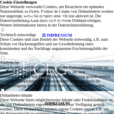
Cookie-Einstellungen
Diese Webseite verwendet Cookies, um Besuchern ein optimales
Nutzererlebnis zu bieten. Bestimmte Inhalte von Drittanbietern werden
nur angezeigt, wenn die entsprechende Option aktiviert ist. Die
Datenverarbeitung kann dann auch in einem Drittland erfolgen.
Weitere Informationen hierzu in der Datenschutzerklärung.
Technisch notwendige
IMPRESSUM
Diese Cookies sind zum Betrieb der Webseite notwendig, z.B. zum
CLG
Schutz vor Hackerangriffen und zur Gewährleistung eines
konsistenten und der Nachfrage angepassten Erscheinungsbilds der
Seite.
Analytische
Diese Cookies werden verwendet, um das Nutzererlebnis weiter zu
Germany
optimieren. Hierunter fallen auch Statistiken, die dem
Webseitenbetreiber von Drittanbietern zur Verfügung gestellt werden,
sowie die Ausspielung von personalisierter Werbung durch die
Nachverfolgung der Nutzeraktivität über verschiedene Webseiten.
Drittanbieter-Inhalte
Diese Webseite bietet möglicherweise Inhalte oder Funktionalitäten an,
IMPRESSUM
die von Drittanbietern eigenverantwortlich zur Verfügung gestellt
werden. Diese Drittanbieter können eigene Cookies setzen, z.B. um
die Nutzeraktivität zu verfolgen oder ihre Angebote zu personalisieren